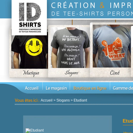
Accueil
>
Slogans
>
Etudiant
Etud