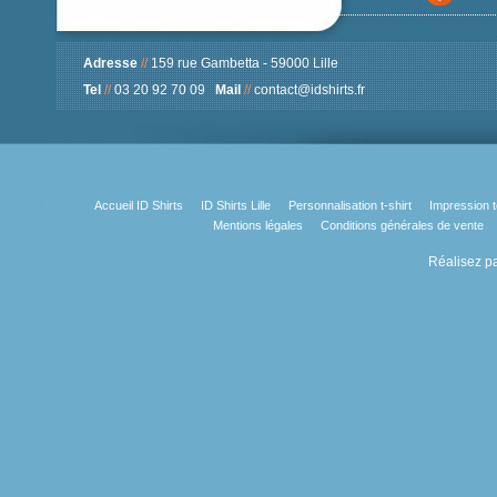
Adresse
//
159 rue Gambetta - 59000 Lille
Tel
//
03 20 92 70 09
Mail
//
contact@idshirts.fr
Accueil ID Shirts
ID Shirts Lille
Personnalisation t-shirt
Impression t
Mentions légales
Conditions générales de vente
Réalisez pa