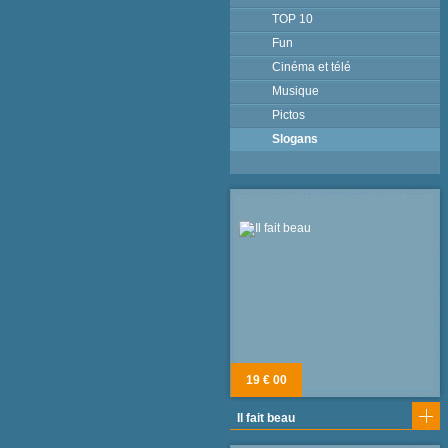
TOP 10
Fun
Cinéma et télé
Musique
Pictos
Slogans
19 € 00
Il fait beau