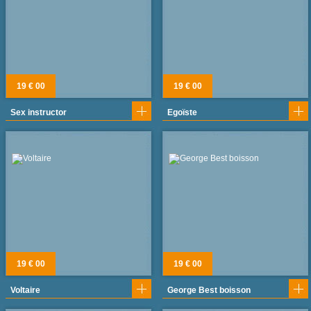
19 € 00
19 € 00
Sex instructor
Egoïste
19 € 00
19 € 00
Voltaire
George Best boisson