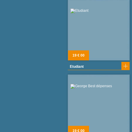
19 € 00
Etudiant
19 € 00