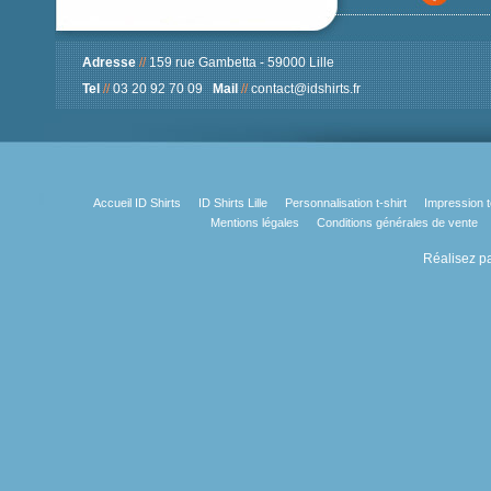
Adresse
//
159 rue Gambetta - 59000 Lille
Tel
//
03 20 92 70 09
Mail
//
contact@idshirts.fr
Accueil ID Shirts
ID Shirts Lille
Personnalisation t-shirt
Impression t
Mentions légales
Conditions générales de vente
Réalisez pa