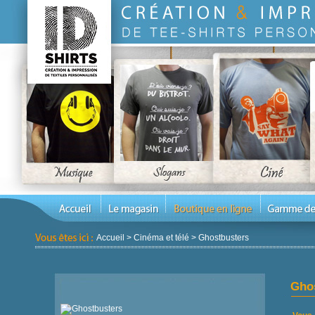
Accueil
>
Cinéma et télé
>
Ghostbusters
Gho