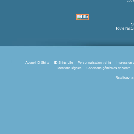
Local
Si
Toute l'actu
Accueil ID Shirts
ID Shirts Lille
Personnalisation t-shirt
Impression t
Mentions légales
Conditions générales de vente
Réalisez pa