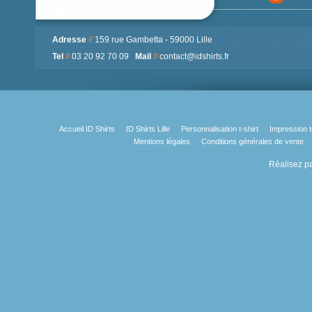
Adresse
//
159 rue Gambetta - 59000 Lille
Tel
//
03 20 92 70 09
Mail
//
contact@idshirts.fr
Accueil ID Shirts
ID Shirts Lille
Personnalisation t-shirt
Impression t
Mentions légales
Conditions générales de vente
Réalisez pa