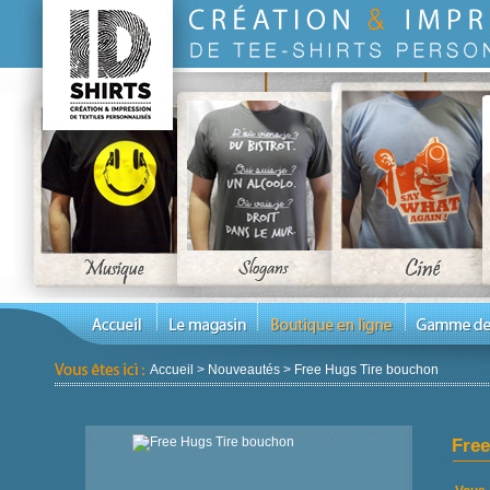
Accueil
>
Nouveautés
>
Free Hugs Tire bouchon
Free