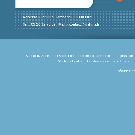
Adresse
//
159 rue Gambetta - 59000 Lille
Tel
//
03 20 92 70 09
Mail
//
contact@idshirts.fr
Accueil ID Shirts
ID Shirts Lille
Personnalisation t-shirt
Impression t
Mentions légales
Conditions générales de vente
Réalisez pa