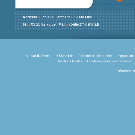
Adresse
//
159 rue Gambetta - 59000 Lille
Tel
//
03 20 92 70 09
Mail
//
contact@idshirts.fr
Accueil ID Shirts
ID Shirts Lille
Personnalisation t-shirt
Impression t
Mentions légales
Conditions générales de vente
Réalisez pa