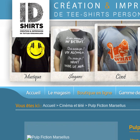
Accueil
>
Cinéma et télé
>
Pulp Fiction Marsellus
Pulp