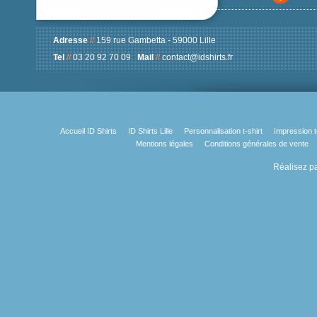
Adresse
//
159 rue Gambetta - 59000 Lille
Tel
//
03 20 92 70 09
Mail
//
contact@idshirts.fr
Accueil ID Shirts
ID Shirts Lille
Personnalisation t-shirt
Impression t
Mentions légales
Conditions générales de vente
Réalisez pa