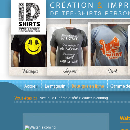
Accueil
>
Cinéma et télé
>
Walter is coming
Walt