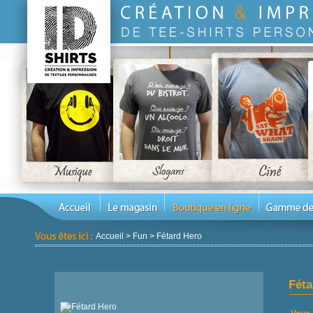
Accueil
>
Fun
>
Fétard Hero
Féta