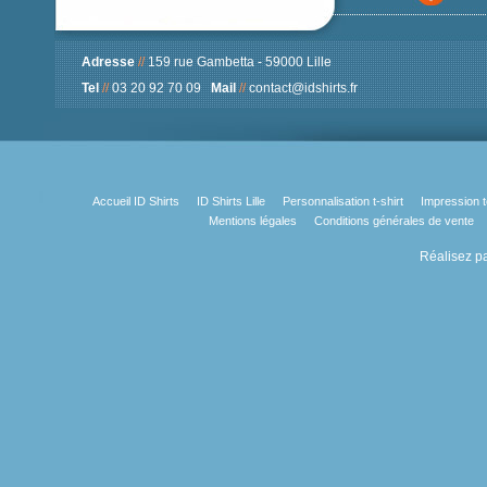
Adresse
//
159 rue Gambetta - 59000 Lille
Tel
//
03 20 92 70 09
Mail
//
contact@idshirts.fr
Accueil ID Shirts
ID Shirts Lille
Personnalisation t-shirt
Impression t
Mentions légales
Conditions générales de vente
Réalisez pa