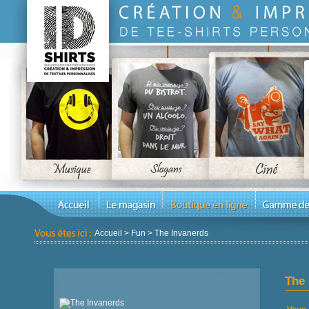
Accueil
>
Fun
>
The Invanerds
The 