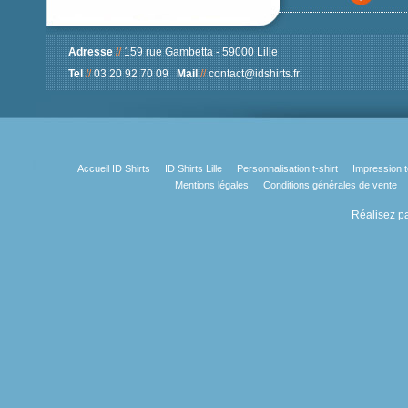
Adresse
//
159 rue Gambetta - 59000 Lille
Tel
//
03 20 92 70 09
Mail
//
contact@idshirts.fr
Accueil ID Shirts
ID Shirts Lille
Personnalisation t-shirt
Impression t
Mentions légales
Conditions générales de vente
Réalisez pa