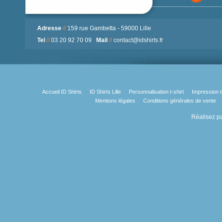
Adresse
//
159 rue Gambetta - 59000 Lille
Tel
//
03 20 92 70 09
Mail
//
contact@idshirts.fr
Accueil ID Shirts
ID Shirts Lille
Personnalisation t-shirt
Impression t
Mentions légales
Conditions générales de vente
Réalisez pa