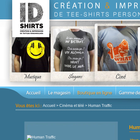
Accueil
>
Cinéma et télé
>
Human Traffic
Huma