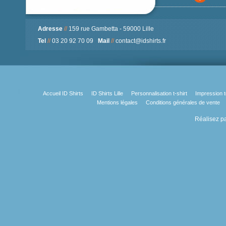
Adresse
//
159 rue Gambetta - 59000 Lille
Tel
//
03 20 92 70 09
Mail
//
contact@idshirts.fr
Accueil ID Shirts
ID Shirts Lille
Personnalisation t-shirt
Impression t
Mentions légales
Conditions générales de vente
Réalisez pa