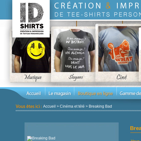
Accueil
>
Cinéma et télé
>
Breaking Bad
Bre