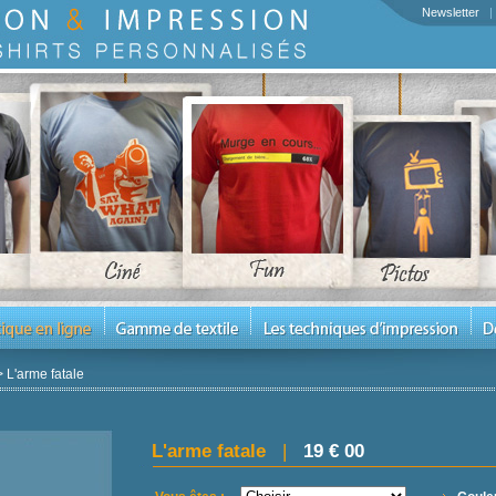
Newsletter
>
L'arme fatale
L'arme fatale
|
19 € 00