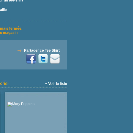
r du tee-shirt
aille
rmais fermée.
u magasin
Partager ce Tee Shirt