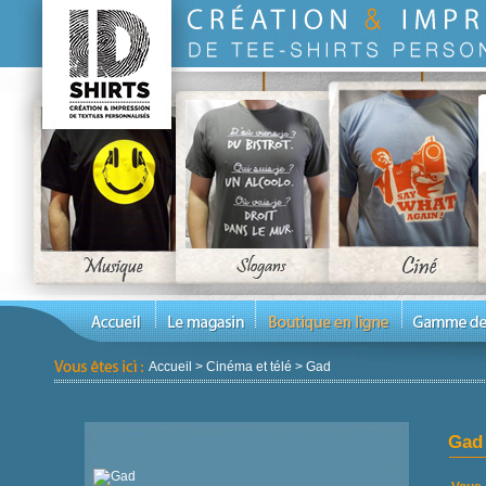
Accueil
>
Cinéma et télé
>
Gad
Gad