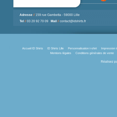
Adresse
//
159 rue Gambetta - 59000 Lille
Tel
//
03 20 92 70 09
Mail
//
contact@idshirts.fr
Accueil ID Shirts
ID Shirts Lille
Personnalisation t-shirt
Impression t
Mentions légales
Conditions générales de vente
Réalisez pa