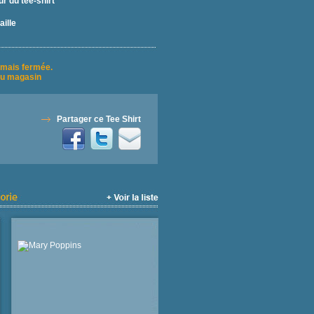
r du tee-shirt
aille
rmais fermée.
u magasin
Partager ce Tee Shirt