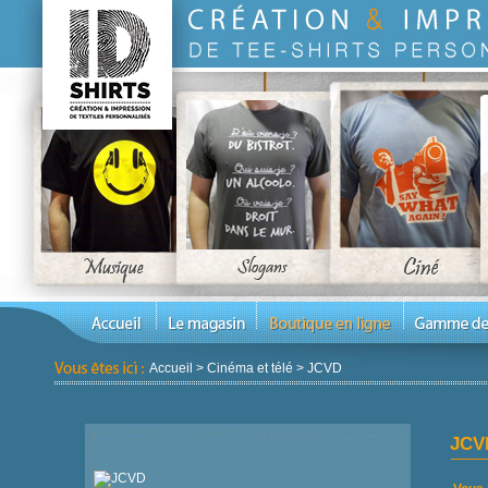
Accueil
>
Cinéma et télé
>
JCVD
JCV