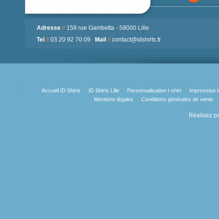
Adresse
//
159 rue Gambetta - 59000 Lille
Tel
//
03 20 92 70 09
Mail
//
contact@idshirts.fr
Accueil ID Shirts
ID Shirts Lille
Personnalisation t-shirt
Impression t
Mentions légales
Conditions générales de vente
Réalisez pa