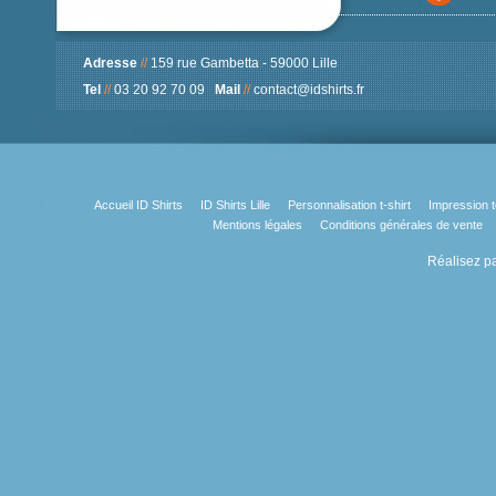
Adresse
//
159 rue Gambetta - 59000 Lille
Tel
//
03 20 92 70 09
Mail
//
contact@idshirts.fr
Accueil ID Shirts
ID Shirts Lille
Personnalisation t-shirt
Impression t
Mentions légales
Conditions générales de vente
Réalisez pa