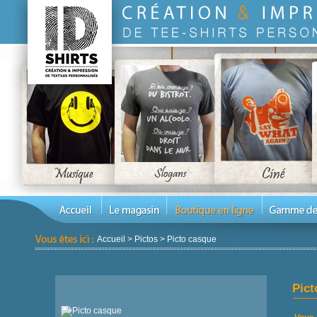
Accueil
>
Pictos
>
Picto casque
Pict