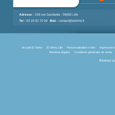
Adresse
//
159 rue Gambetta - 59000 Lille
Tel
//
03 20 92 70 09
Mail
//
contact@idshirts.fr
Accueil ID Shirts
ID Shirts Lille
Personnalisation t-shirt
Impression t
Mentions légales
Conditions générales de vente
Réalisez pa