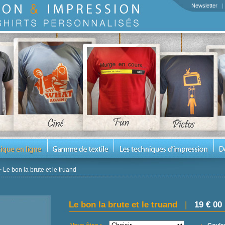
Newsletter
>
Le bon la brute et le truand
Le bon la brute et le truand
|
19 € 00