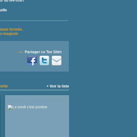
r du tee-shirt
aille
rmais fermée.
u magasin
Partager ce Tee Shirt