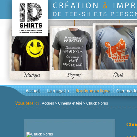
Accueil
>
Cinéma et télé
>
Chuck Norris
Chuc