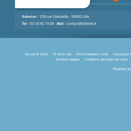
Adresse
//
159 rue Gambetta - 59000 Lille
Tel
//
03 20 92 70 09
Mail
//
contact@idshirts.fr
Accueil ID Shirts
ID Shirts Lille
Personnalisation t-shirt
Impression t
Mentions légales
Conditions générales de vente
Réalisez pa