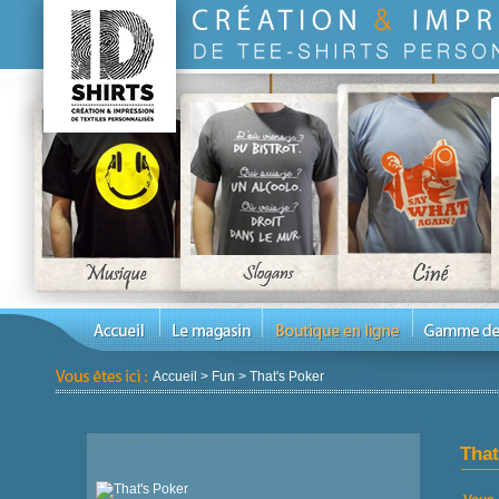
Accueil
>
Fun
>
That's Poker
That