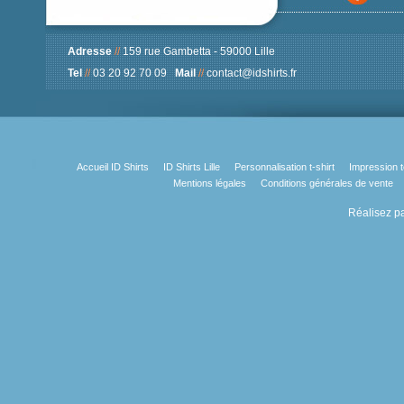
Adresse
//
159 rue Gambetta - 59000 Lille
Tel
//
03 20 92 70 09
Mail
//
contact@idshirts.fr
Accueil ID Shirts
ID Shirts Lille
Personnalisation t-shirt
Impression t
Mentions légales
Conditions générales de vente
Réalisez pa