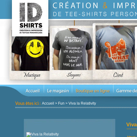
Accueil
>
Fun
>
Viva la Relativity
Viva