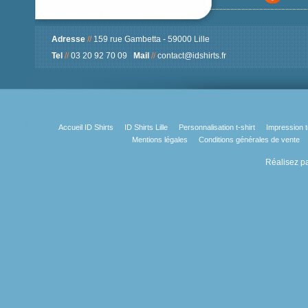
Adresse
//
159 rue Gambetta - 59000 Lille
Tel
//
03 20 92 70 09
Mail
//
contact@idshirts.fr
Accueil ID Shirts
ID Shirts Lille
Personnalisation t-shirt
Impression t
Mentions légales
Conditions générales de vente
Réalisez pa