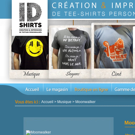
Accueil
>
Musique
>
Moonwalker
Moo