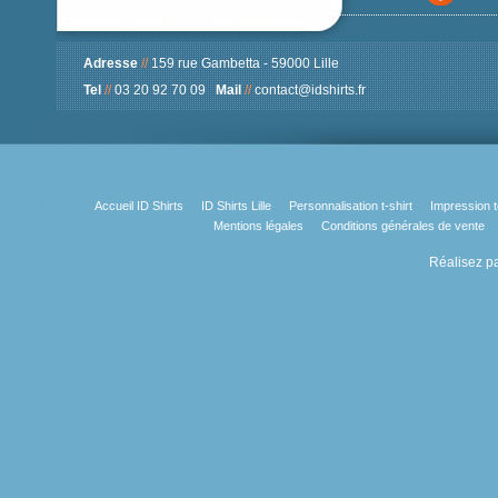
Adresse
//
159 rue Gambetta - 59000 Lille
Tel
//
03 20 92 70 09
Mail
//
contact@idshirts.fr
Accueil ID Shirts
ID Shirts Lille
Personnalisation t-shirt
Impression t
Mentions légales
Conditions générales de vente
Réalisez pa