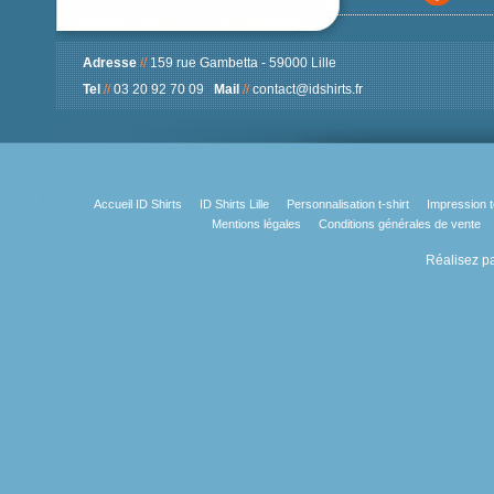
Adresse
//
159 rue Gambetta - 59000 Lille
Tel
//
03 20 92 70 09
Mail
//
contact@idshirts.fr
Accueil ID Shirts
ID Shirts Lille
Personnalisation t-shirt
Impression t
Mentions légales
Conditions générales de vente
Réalisez pa