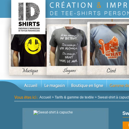
Accueil
>
Tarifs & gamme de textile
>
Sweat-shirt à capu
Sw