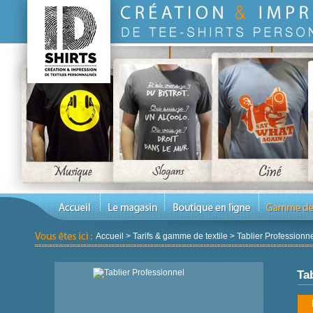
Accueil
>
Tarifs & gamme de textile
>
Tablier Professionn
Ta