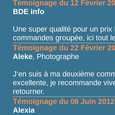
Témoignage du 12 Février 2
Téléphone
BDE info
E-mail
Une super qualité pour un prix 
Message *
commandes groupée, ici tout le 
J'autorise Id Shirts à utiliser les ren
Témoignage du 22 Février 2
Aleke
, Photographe
J'en suis à ma deuxième comma
excellente, je recommande viv
retourner.
Témoignage du 08 Juin 2012
Alexia